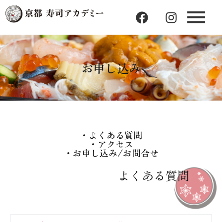
F
I
a
n
c
s
e
t
b
a
お申し込み
o
g
o
r
k
a
m
・よくある質問
・アクセス
・お申し込み/お問合せ
よくある質問