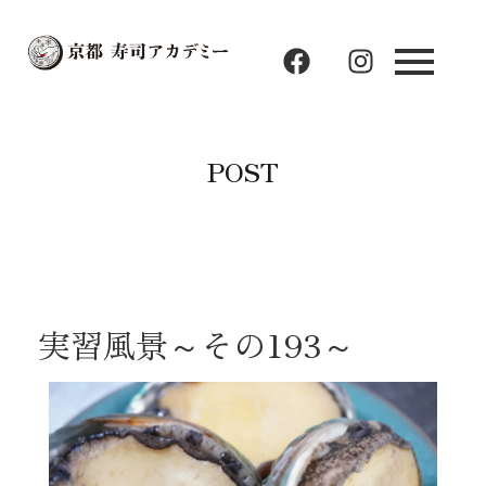
F
I
a
n
c
s
e
t
b
a
POST
o
g
o
r
k
a
m
実習風景～その193～