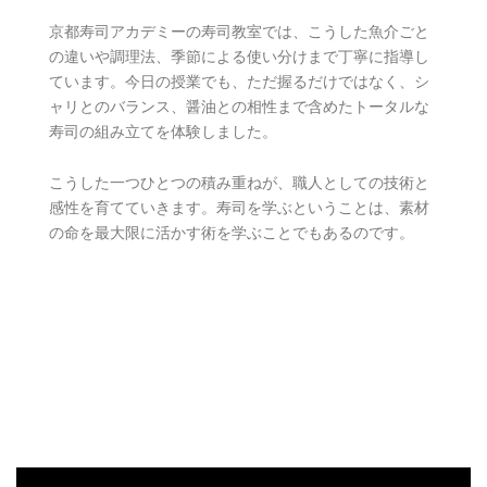
京都寿司アカデミーの寿司教室では、こうした魚介ごと
の違いや調理法、季節による使い分けまで丁寧に指導し
ています。今日の授業でも、ただ握るだけではなく、シ
ャリとのバランス、醤油との相性まで含めたトータルな
寿司の組み立てを体験しました。
こうした一つひとつの積み重ねが、職人としての技術と
感性を育てていきます。寿司を学ぶということは、素材
の命を最大限に活かす術を学ぶことでもあるのです。