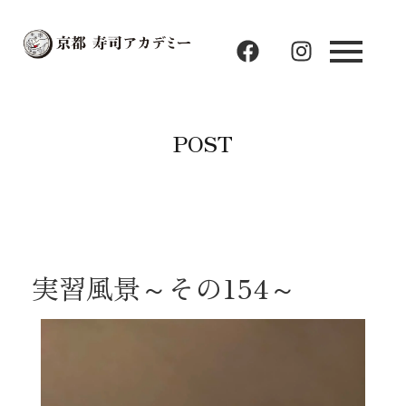
F
I
a
n
c
s
e
t
b
a
POST
o
g
o
r
k
a
m
実習風景～その154～