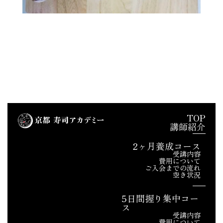
TOP
講師紹介
2ヶ月養成コース
受講内容
費用について
ご入会までの流れ
空き状況
5日間握り集中コー
ス
受講内容
費用について