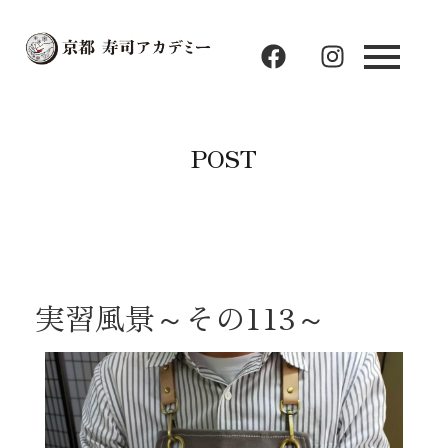
F
I
a
n
c
s
e
t
b
a
POST
o
g
o
r
k
a
m
実習風景～その113～