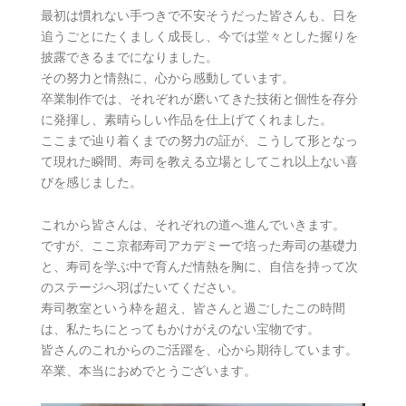
最初は慣れない手つきで不安そうだった皆さんも、日を
追うごとにたくましく成長し、今では堂々とした握りを
披露できるまでになりました。
その努力と情熱に、心から感動しています。
卒業制作では、それぞれが磨いてきた技術と個性を存分
に発揮し、素晴らしい作品を仕上げてくれました。
ここまで辿り着くまでの努力の証が、こうして形となっ
て現れた瞬間、寿司を教える立場としてこれ以上ない喜
びを感じました。
これから皆さんは、それぞれの道へ進んでいきます。
ですが、ここ京都寿司アカデミーで培った寿司の基礎力
と、寿司を学ぶ中で育んだ情熱を胸に、自信を持って次
のステージへ羽ばたいてください。
寿司教室という枠を超え、皆さんと過ごしたこの時間
は、私たちにとってもかけがえのない宝物です。
皆さんのこれからのご活躍を、心から期待しています。
卒業、本当におめでとうございます。