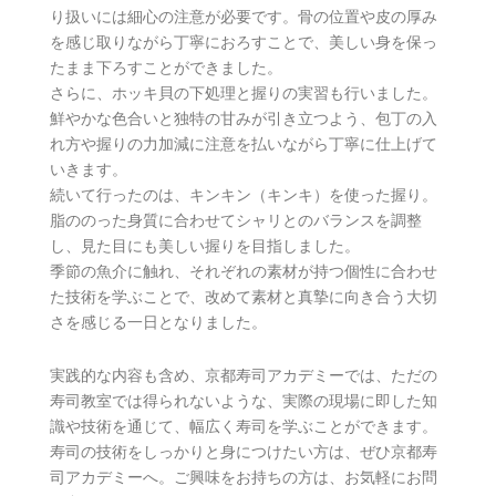
り扱いには細心の注意が必要です。骨の位置や皮の厚み
を感じ取りながら丁寧におろすことで、美しい身を保っ
たまま下ろすことができました。
さらに、ホッキ貝の下処理と握りの実習も行いました。
鮮やかな色合いと独特の甘みが引き立つよう、包丁の入
れ方や握りの力加減に注意を払いながら丁寧に仕上げて
いきます。
続いて行ったのは、キンキン（キンキ）を使った握り。
脂ののった身質に合わせてシャリとのバランスを調整
し、見た目にも美しい握りを目指しました。
季節の魚介に触れ、それぞれの素材が持つ個性に合わせ
た技術を学ぶことで、改めて素材と真摯に向き合う大切
さを感じる一日となりました。
実践的な内容も含め、京都寿司アカデミーでは、ただの
寿司教室では得られないような、実際の現場に即した知
識や技術を通じて、幅広く寿司を学ぶことができます。
寿司の技術をしっかりと身につけたい方は、ぜひ京都寿
司アカデミーへ。ご興味をお持ちの方は、お気軽にお問