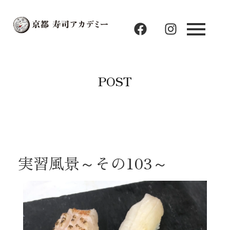
F
I
a
n
c
s
e
t
b
a
POST
o
g
o
r
k
a
m
実習風景～その103～