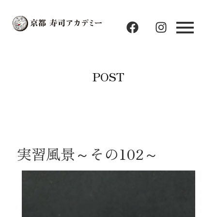
F
I
a
n
c
s
e
t
b
a
POST
o
g
o
r
k
a
m
実習風景～その102～