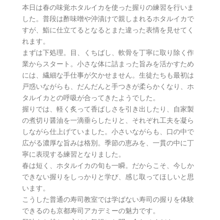
本日は春の味覚ホタルイカを使った握りの練習を行いま
した。普段は酢味噌や沖漬けで親しまれるホタルイカで
すが、鮨に仕立てるとなるとまた違った表情を見せてく
れます。
まずは下処理。目、くちばし、軟骨を丁寧に取り除く作
業からスタート。小さな体に詰まった旨みを活かすため
には、繊細な手仕事が欠かせません。生徒たちも最初は
戸惑いながらも、だんだんと手つきが柔らかくなり、ホ
タルイカとの呼吸が合ってきたようでした。
握りでは、軽く炙って香ばしさを引き出したり、自家製
の煮切り醤油を一滴垂らしたりと、それぞれ工夫を凝ら
しながら仕上げていました。小さいながらも、口の中で
広がる濃厚な旨みは格別。季節の恵みを、一貫の中に丁
寧に表現する練習となりました。
春は短く、ホタルイカの旬も一瞬。だからこそ、今しか
できない握りをしっかりと学び、感じ取ってほしいと思
います。
こうした普通の寿司教室では学ばない寿司の握りを体験
できるのも京都寿司アカデミーの魅力です。