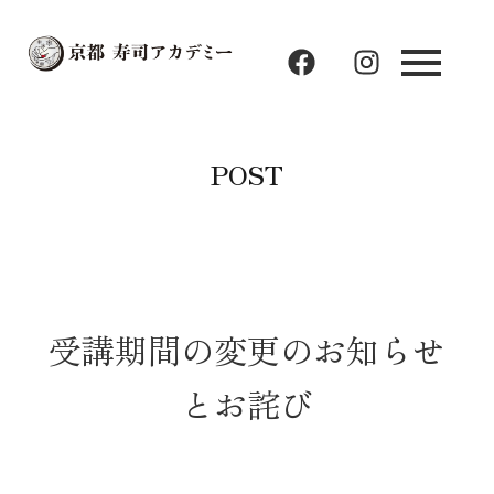
F
I
a
n
c
s
e
t
b
a
POST
o
g
o
r
k
a
m
受講期間の変更のお知らせ
とお詫び